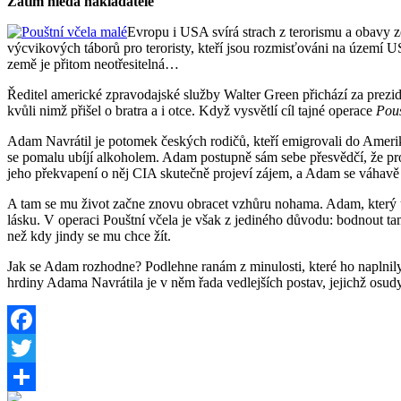
Zatím hledá nakladatele
Evropu i USA svírá strach z terorismu a obavy ze
výcvikových táborů pro teroristy, kteří jsou rozmisťováni na území U
země je přitom neotřesitelná…
Ředitel americké zpravodajské služby Walter Green přichází za prezide
kvůli nimž přišel o bratra a i otce. Když vysvětlí cíl tajné operace
Pouš
Adam Navrátil je potomek českých rodičů, kteří emigrovali do Amerik
se pomalu ubíjí alkoholem. Adam postupně sám sebe přesvědčí, že pro
jeho překvapení o něj CIA skutečně projeví zájem, a Adam se váhavě 
A tam se mu život začne znovu obracet vzhůru nohama. Adam, který už 
lásku. V operaci Pouštní včela je však z jediného důvodu: bodnout tam,
než kdy jindy se mu chce žít.
Jak se Adam rozhodne? Podlehne ranám z minulosti, které ho naplnily 
hrdiny Adama Navrátila je v něm řada vedlejších postav, jejichž osud
Facebook
Twitter