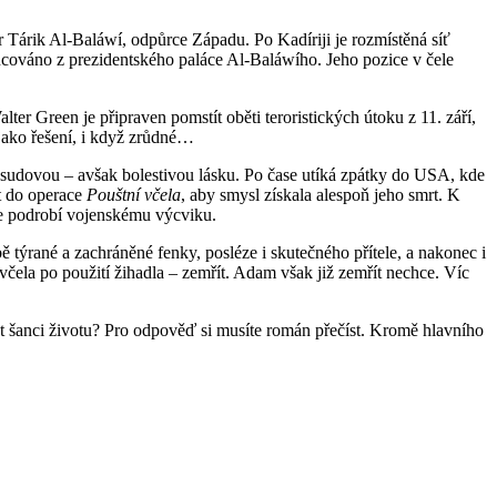
or Tárik Al-Baláwí, odpůrce Západu. Po Kadíriji je rozmístěná síť
ancováno z prezidentského paláce Al-Baláwího. Jeho pozice v čele
er Green je připraven pomstít oběti teroristických útoku z 11. září,
 jako řešení, i když zrůdné…
osudovou – avšak bolestivou lásku. Po čase utíká zpátky do USA, kde
ut do operace
Pouštní včela
, aby smysl získala alespoň jeho smrt. K
se podrobí vojenskému výcviku.
 týrané a zachráněné fenky, posléze i skutečného přítele, a nakonec i
 včela po použití žihadla – zemřít. Adam však již zemřít nechce. Víc
át šanci životu? Pro odpověď si musíte román přečíst. Kromě hlavního