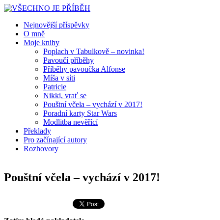
Nejnovější příspěvky
O mně
Moje knihy
Poplach v Tabulkově – novinka!
Pavoučí příběhy
Příběhy pavoučka Alfonse
Míša v síti
Patricie
Nikki, vrať se
Pouštní včela – vychází v 2017!
Poradní karty Star Wars
Modlitba nevěřící
Překlady
Pro začínající autory
Rozhovory
Pouštní včela – vychází v 2017!