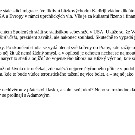
 stále sílící migrace. Ve fiktivní blízkovýchodní Kadíriji vládne diktát
SA a Evropy v rámci uprchlických vln. Vše je za kulisami řízeno i fin
ntem Spojených států se statistikou sebevražd v USA. Ukáže se, že Walt
tní včela
, prezident zaváhá, ale nakonec souhlasí. Skutečně to vypadá
y. Po skončení studia se vydá hledat své kořeny do Prahy, kde zažije 
 něj žít už nemá žádný smysl, a v opilosti je ochoten nechat se najmo
narychlo sbalí a odjíždí do vojenského tábora na Blízký východ, kde 
od života nic nečekal, zde nalézá nejprve čtyřnohého přítele v podobě
 kde to bude vůdce teroristického tažení nejvíce bolet, a – stejně jako
nedůvěrou v přátelství i lásku, a splní svůj úkol? Nebo se rozhodne d
y se prolínají s Adamovým.