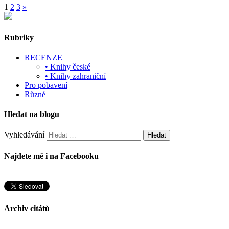
1
2
3
»
Rubriky
RECENZE
• Knihy české
• Knihy zahraniční
Pro pobavení
Různé
Hledat na blogu
Vyhledávání
Najdete mě i na Facebooku
Archiv citátů