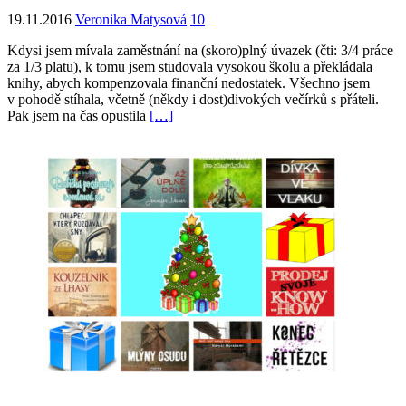
19.11.2016
Veronika Matysová
10
Kdysi jsem mívala zaměstnání na (skoro)plný úvazek (čti: 3/4 práce
za 1/3 platu), k tomu jsem studovala vysokou školu a překládala
knihy, abych kompenzovala finanční nedostatek. Všechno jsem
v pohodě stíhala, včetně (někdy i dost)divokých večírků s přáteli.
Pak jsem na čas opustila
[…]