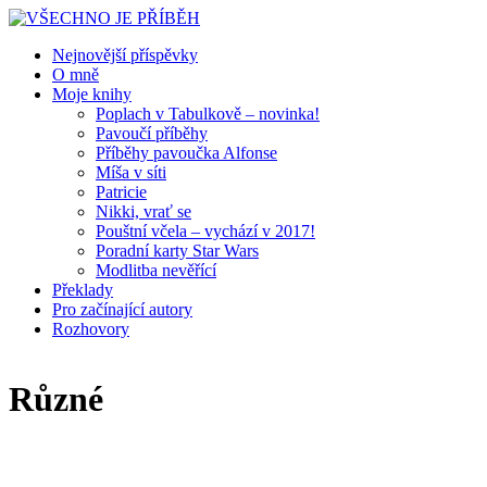
Nejnovější příspěvky
O mně
Moje knihy
Poplach v Tabulkově – novinka!
Pavoučí příběhy
Příběhy pavoučka Alfonse
Míša v síti
Patricie
Nikki, vrať se
Pouštní včela – vychází v 2017!
Poradní karty Star Wars
Modlitba nevěřící
Překlady
Pro začínající autory
Rozhovory
Různé