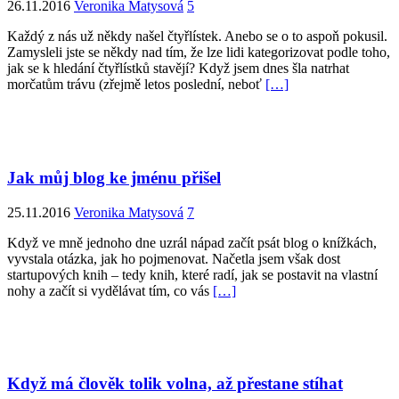
26.11.2016
Veronika Matysová
5
Každý z nás už někdy našel čtyřlístek. Anebo se o to aspoň pokusil.
Zamysleli jste se někdy nad tím, že lze lidi kategorizovat podle toho,
jak se k hledání čtyřlístků stavějí? Když jsem dnes šla natrhat
morčatům trávu (zřejmě letos poslední, neboť
[…]
Jak můj blog ke jménu přišel
25.11.2016
Veronika Matysová
7
Když ve mně jednoho dne uzrál nápad začít psát blog o knížkách,
vyvstala otázka, jak ho pojmenovat. Načetla jsem však dost
startupových knih – tedy knih, které radí, jak se postavit na vlastní
nohy a začít si vydělávat tím, co vás
[…]
Když má člověk tolik volna, až přestane stíhat