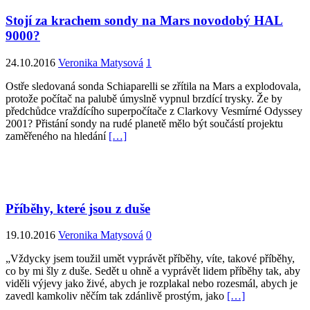
Stojí za krachem sondy na Mars novodobý HAL
9000?
24.10.2016
Veronika Matysová
1
Ostře sledovaná sonda Schiaparelli se zřítila na Mars a explodovala,
protože počítač na palubě úmyslně vypnul brzdící trysky. Že by
předchůdce vraždícího superpočítače z Clarkovy Vesmírné Odyssey
2001? Přistání sondy na rudé planetě mělo být součástí projektu
zaměřeného na hledání
[…]
Příběhy, které jsou z duše
19.10.2016
Veronika Matysová
0
„Vždycky jsem toužil umět vyprávět příběhy, víte, takové příběhy,
co by mi šly z duše. Sedět u ohně a vyprávět lidem příběhy tak, aby
viděli výjevy jako živé, abych je rozplakal nebo rozesmál, abych je
zavedl kamkoliv něčím tak zdánlivě prostým, jako
[…]