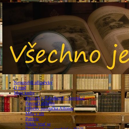
Nejnovější příspěvky
O mně
Moje knihy
Poplach v Tabulkově – novinka!
Pavoučí příběhy
Příběhy pavoučka Alfonse
Míša v síti
Patricie
Nikki, vrať se