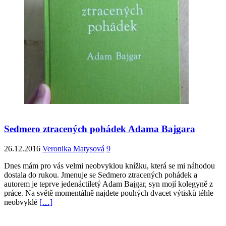
Sedmero ztracených pohádek Adama Bajgara
26.12.2016
Veronika Matysová
9
Dnes mám pro vás velmi neobvyklou knížku, která se mi náhodou
dostala do rukou. Jmenuje se Sedmero ztracených pohádek a
autorem je teprve jedenáctiletý Adam Bajgar, syn mojí kolegyně z
práce. Na světě momentálně najdete pouhých dvacet výtisků téhle
neobvyklé
[…]