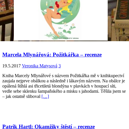
Marcela Mlynářová: Požitkářka – recenze
19.5.2017
Veronika Matysová
3
Kniha Marcely Mlynářové s názvem Požitkářka mě v knihkupectví
zaujala nejprve obálkou a následně i lákavým názvem. Na obálce je
opálená štíhlá asi třicetiletá blondýna v plavkách v houpací síti,
vedle sebe sklenku šampaňského a misku s jahodami. Těšila jsem se
– jak ostatně sliboval
[…]
Patrik Hartl: Okamžiky štěstí – recenze