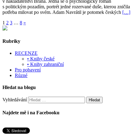
v nakladatelství Brána. Jedná se o psychologický román
s politickým pozadím, portrét jedné rozervané duše, kterou zničila
potřeba milovat po svém. Adam Navrátil je potomek českých
[…]
1
2
3
…
8
»
Rubriky
RECENZE
• Knihy české
• Knihy zahraniční
Pro pobavení
Různé
Hledat na blogu
Vyhledávání
Najdete mě i na Facebooku