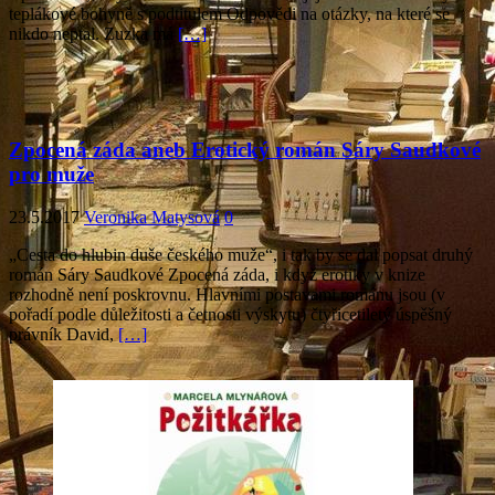
teplákové bohyně s podtitulem Odpovědi na otázky, na které se
nikdo neptal. Zuzka má
[…]
Zpocená záda aneb Erotický román Sáry Saudkové
pro muže
23.5.2017
Veronika Matysová
0
„Cesta do hlubin duše českého muže“, i tak by se dal popsat druhý
román Sáry Saudkové Zpocená záda, i když erotiky v knize
rozhodně není poskrovnu. Hlavními postavami románu jsou (v
pořadí podle důležitosti a četnosti výskytu) čtyřicetiletý úspěšný
právník David,
[…]