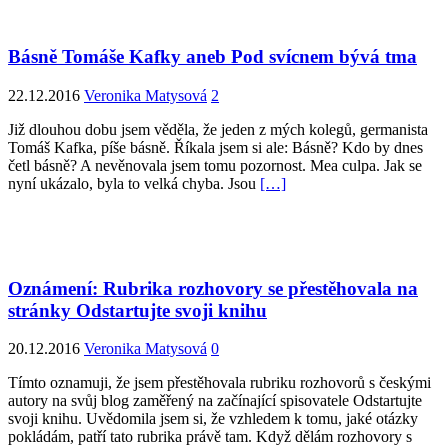
Básně Tomáše Kafky aneb Pod svícnem bývá tma
22.12.2016
Veronika Matysová
2
Již dlouhou dobu jsem věděla, že jeden z mých kolegů, germanista
Tomáš Kafka, píše básně. Říkala jsem si ale: Básně? Kdo by dnes
četl básně? A nevěnovala jsem tomu pozornost. Mea culpa. Jak se
nyní ukázalo, byla to velká chyba. Jsou
[…]
Oznámení: Rubrika rozhovory se přestěhovala na
stránky Odstartujte svoji knihu
20.12.2016
Veronika Matysová
0
Tímto oznamuji, že jsem přestěhovala rubriku rozhovorů s českými
autory na svůj blog zaměřený na začínající spisovatele Odstartujte
svoji knihu. Uvědomila jsem si, že vzhledem k tomu, jaké otázky
pokládám, patří tato rubrika právě tam. Když dělám rozhovory s