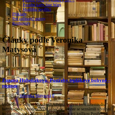
Pouštní včela – vychází v 2017!
Poradní karty Star Wars
Modlitba nevěřící
Překlady
Pro začínající autory
Rozhovory
Články podle Veronika
Matysová
Zuzana Hubeňáková: Postřehy teplákové bohyně –
recenze
8.10.2017
Veronika Matysová
0
Určitě znáte bohyni Moudrosti Athénu, bohyni lovu Artemis či
bohyni lásky Afroditu. Nyní je načase, abyste se seznámili s bohyní
teplákovou, tedy Zuzkou Hubeňákovou a její knížkou Postřehy