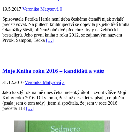
19.5.2017
Veronika Matysová
0
Spisovatele Patrika Hartla není třeba českému čtenáři nijak zvlášť
představovat. Na pultech knihkupectví se objevila již jeho třetí kniha
Okamžiky štěstí, přičemž obě dvě předchozí byly na žebříčcích
bestsellerů. Jeho první kniha z roku 2012, se zajímavým názvem
Prvok, Šampón, Tečka
[…]
Moje Kniha roku 2016 – kandidáti a vítěz
31.12.2016
Veronika Matysová
3
Jako každý rok na mě dnes čekal nelehký úkol – zvolit vítěze Mojí
Knihy roku 2016. Díky tomu, že si už deset let zapisuji, co přečtu
(psala jsem o tom tady), jsem si spočítala, že jsem v roce 2016
přečetla 118
[…]