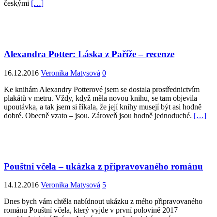
českými
[…]
Alexandra Potter: Láska z Paříže – recenze
16.12.2016
Veronika Matysová
0
Ke knihám Alexandry Potterové jsem se dostala prostřednictvím
plakátů v metru. Vždy, když měla novou knihu, se tam objevila
upoutávka, a tak jsem si říkala, že její knihy musejí být asi hodně
dobré. Obecně vzato – jsou. Zároveň jsou hodně jednoduché.
[…]
Pouštní včela – ukázka z připravovaného románu
14.12.2016
Veronika Matysová
5
Dnes bych vám chtěla nabídnout ukázku z mého připravovaného
románu Pouštní včela, který vyjde v první polovině 2017