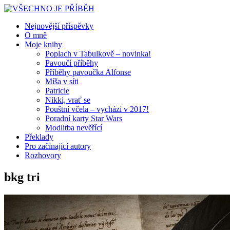
Nejnovější příspěvky
O mně
Moje knihy
Poplach v Tabulkově – novinka!
Pavoučí příběhy
Příběhy pavoučka Alfonse
Míša v síti
Patricie
Nikki, vrať se
Pouštní včela – vychází v 2017!
Poradní karty Star Wars
Modlitba nevěřící
Překlady
Pro začínající autory
Rozhovory
bkg tri