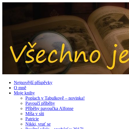
Nejnovější příspěvky
O mně
Moje knihy
Poplach v Tabulkově – novinka!
Pavoučí příběhy
Příběhy pavoučka Alfonse
Míša v síti
Patricie
Nikki, vrať se