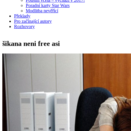
Pouštní včela – vychází v 2017!
Poradní karty Star Wars
Modlitba nevěřící
Překlady
Pro začínající autory
Rozhovory
šikana neni free asi