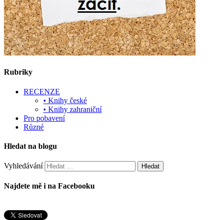
Rubriky
RECENZE
• Knihy české
• Knihy zahraniční
Pro pobavení
Různé
Hledat na blogu
Vyhledávání
Najdete mě i na Facebooku