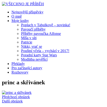
Nejnovější příspěvky
O mně
Moje knihy
Poplach v Tabulkově – novinka!
Pavoučí příběhy
Příběhy pavoučka Alfonse
Míša v síti
Patricie
Nikki, vrať se
Pouštní včela – vychází v 2017!
Poradní karty Star Wars
Modlitba nevěřící
Překlady
Pro začínající autory
Rozhovory
princ a skřivánek
Předchozí obrázek
Další obrázek