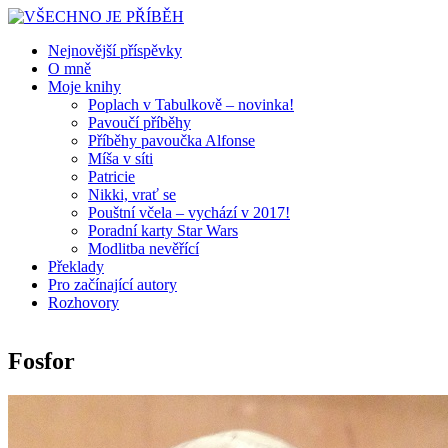
Nejnovější příspěvky
O mně
Moje knihy
Poplach v Tabulkově – novinka!
Pavoučí příběhy
Příběhy pavoučka Alfonse
Míša v síti
Patricie
Nikki, vrať se
Pouštní včela – vychází v 2017!
Poradní karty Star Wars
Modlitba nevěřící
Překlady
Pro začínající autory
Rozhovory
Fosfor