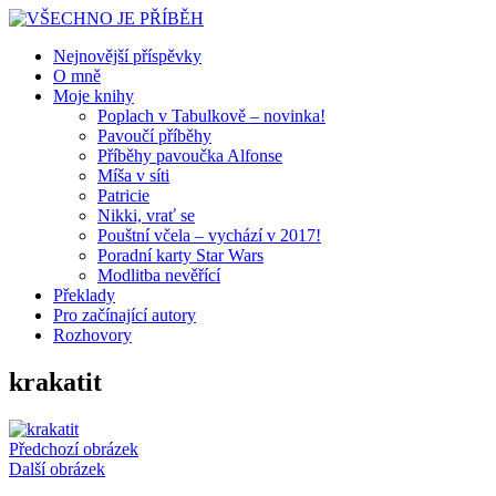
Nejnovější příspěvky
O mně
Moje knihy
Poplach v Tabulkově – novinka!
Pavoučí příběhy
Příběhy pavoučka Alfonse
Míša v síti
Patricie
Nikki, vrať se
Pouštní včela – vychází v 2017!
Poradní karty Star Wars
Modlitba nevěřící
Překlady
Pro začínající autory
Rozhovory
krakatit
Předchozí obrázek
Další obrázek