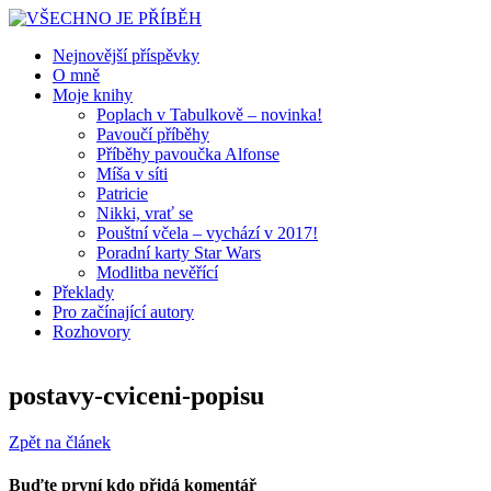
Nejnovější příspěvky
O mně
Moje knihy
Poplach v Tabulkově – novinka!
Pavoučí příběhy
Příběhy pavoučka Alfonse
Míša v síti
Patricie
Nikki, vrať se
Pouštní včela – vychází v 2017!
Poradní karty Star Wars
Modlitba nevěřící
Překlady
Pro začínající autory
Rozhovory
postavy-cviceni-popisu
Zpět na článek
Buďte první kdo přidá komentář