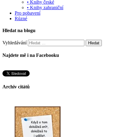
• Knihy české
• Knihy zahraniční
Pro pobavení
Různé
Hledat na blogu
Vyhledávání
Najdete mě i na Facebooku
Archiv citátů