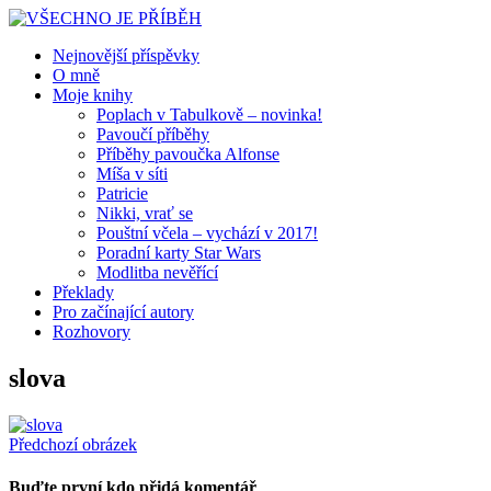
Nejnovější příspěvky
O mně
Moje knihy
Poplach v Tabulkově – novinka!
Pavoučí příběhy
Příběhy pavoučka Alfonse
Míša v síti
Patricie
Nikki, vrať se
Pouštní včela – vychází v 2017!
Poradní karty Star Wars
Modlitba nevěřící
Překlady
Pro začínající autory
Rozhovory
slova
Předchozí obrázek
Buďte první kdo přidá komentář