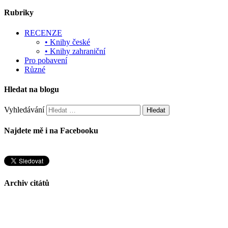
Rubriky
RECENZE
• Knihy české
• Knihy zahraniční
Pro pobavení
Různé
Hledat na blogu
Vyhledávání
Najdete mě i na Facebooku
Archiv citátů