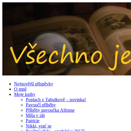
Nejnovější příspěvky
O mně
Moje knihy
Poplach v Tabulkově – novinka!
Pavoučí příběhy
Příběhy pavoučka Alfonse
Míša v síti
Patricie
Nikki, vrať se