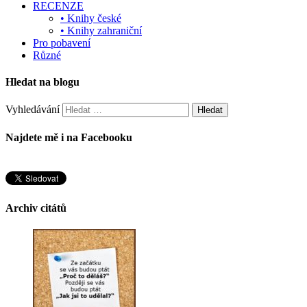
RECENZE
• Knihy české
• Knihy zahraniční
Pro pobavení
Různé
Hledat na blogu
Vyhledávání
Najdete mě i na Facebooku
Archiv citátů