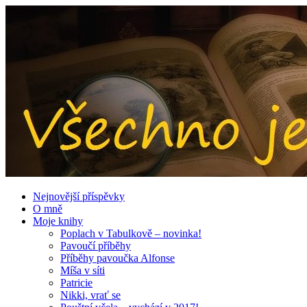
Nejnovější příspěvky
O mně
Moje knihy
Poplach v Tabulkově – novinka!
Pavoučí příběhy
Příběhy pavoučka Alfonse
Míša v síti
Patricie
Nikki, vrať se