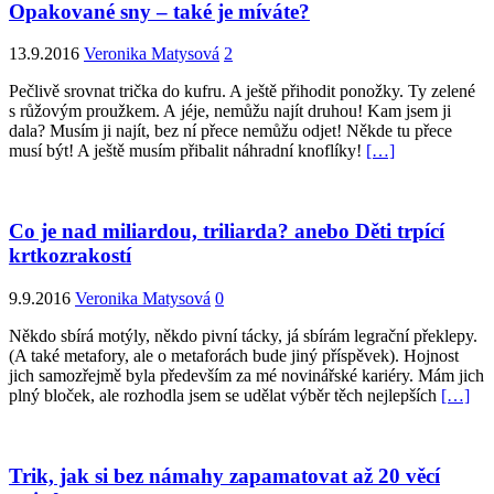
Opakované sny – také je míváte?
13.9.2016
Veronika Matysová
2
Pečlivě srovnat trička do kufru. A ještě přihodit ponožky. Ty zelené
s růžovým proužkem. A jéje, nemůžu najít druhou! Kam jsem ji
dala? Musím ji najít, bez ní přece nemůžu odjet! Někde tu přece
musí být! A ještě musím přibalit náhradní knoflíky!
[…]
Co je nad miliardou, triliarda? anebo Děti trpící
krtkozrakostí
9.9.2016
Veronika Matysová
0
Někdo sbírá motýly, někdo pivní tácky, já sbírám legrační překlepy.
(A také metafory, ale o metaforách bude jiný příspěvek). Hojnost
jich samozřejmě byla především za mé novinářské kariéry. Mám jich
plný bloček, ale rozhodla jsem se udělat výběr těch nejlepších
[…]
Trik, jak si bez námahy zapamatovat až 20 věcí