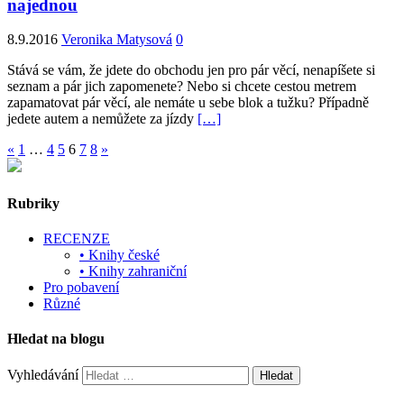
najednou
8.9.2016
Veronika Matysová
0
Stává se vám, že jdete do obchodu jen pro pár věcí, nenapíšete si
seznam a pár jich zapomenete? Nebo si chcete cestou metrem
zapamatovat pár věcí, ale nemáte u sebe blok a tužku? Případně
jedete autem a nemůžete za jízdy
[…]
«
1
…
4
5
6
7
8
»
Rubriky
RECENZE
• Knihy české
• Knihy zahraniční
Pro pobavení
Různé
Hledat na blogu
Vyhledávání