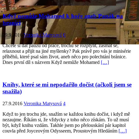
Když nemůže Mohamed k hoře aneb Panák na
hranici
29.9.2016
Veronika Matysová
0
Chcete si dát pauzu od práce, trochu se rozptýlit, zasmát se,
relaxnout a přijít na jiné myšlenky? Pak právě pro vás je minisérie
příběhů, které psal sám život, aneb něco pro polechtání bránice.
Dnes první díl s názvem Když nemůže Mohamed
[…]
Knihy, které se mi nepodařilo dočíst (ačkoli jsem se
snažila)
27.9.2016
Veronika Matysová
4
Když to jen trochu jde, snažím se každou knihu dočíst, i když mě
nezaujme. Říkám si, že vždycky z toho něco získám. To už musí
být, když knihu vzdám. Takhle jsem po přelouskání pár kapitol
couvla před Joyceovým Odysseem, Proustovým Hledáním
[…]