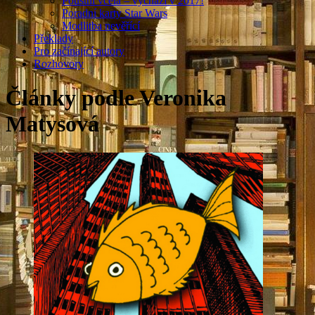
Pouštní včela – vychází v 2017!
Poradní karty Star Wars
Modlitba nevěřící
Překlady
Pro začínající autory
Rozhovory
Články podle Veronika
Matysová