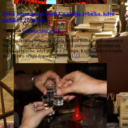
Ryba jménem Ian aneb Co viděla rybička, když
padala z 27. patra
29.9.2016
Veronika Matysová
0
Dnes bych ráda představila docela zvláštní knihu, jejímž autorem je
Bradley Somer. Kniha se jmenuje Ryba jménem Ian a podtitul má
Co viděla rybička, když padala z 27. patra. Knížku jsem si koupila,
aniž by mi ji někdo doporučil, protože
[…]