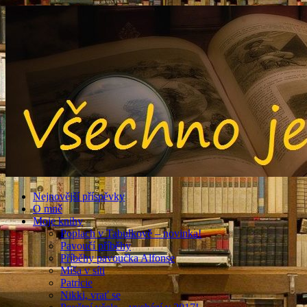
Nejnovější příspěvky
O mně
Moje knihy
Poplach v Tabulkově – novinka!
Pavoučí příběhy
Příběhy pavoučka Alfonse
Míša v síti
Patricie
Nikki, vrať se