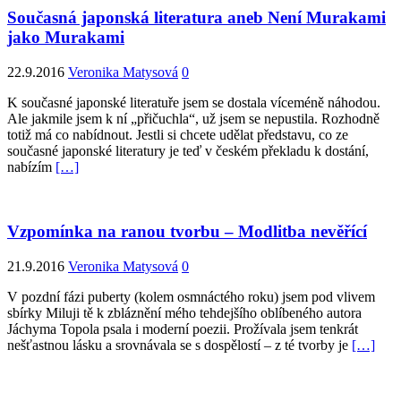
Současná japonská literatura aneb Není Murakami
jako Murakami
22.9.2016
Veronika Matysová
0
K současné japonské literatuře jsem se dostala víceméně náhodou.
Ale jakmile jsem k ní „přičuchla“, už jsem se nepustila. Rozhodně
totiž má co nabídnout. Jestli si chcete udělat představu, co ze
současné japonské literatury je teď v českém překladu k dostání,
nabízím
[…]
Vzpomínka na ranou tvorbu – Modlitba nevěřící
21.9.2016
Veronika Matysová
0
V pozdní fázi puberty (kolem osmnáctého roku) jsem pod vlivem
sbírky Miluji tě k zbláznění mého tehdejšího oblíbeného autora
Jáchyma Topola psala i moderní poezii. Prožívala jsem tenkrát
nešťastnou lásku a srovnávala se s dospělostí – z té tvorby je
[…]