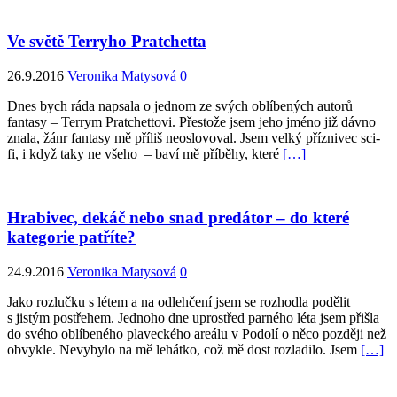
Ve světě Terryho Pratchetta
26.9.2016
Veronika Matysová
0
Dnes bych ráda napsala o jednom ze svých oblíbených autorů
fantasy – Terrym Pratchettovi. Přestože jsem jeho jméno již dávno
znala, žánr fantasy mě příliš neoslovoval. Jsem velký příznivec sci-
fi, i když taky ne všeho – baví mě příběhy, které
[…]
Hrabivec, dekáč nebo snad predátor – do které
kategorie patříte?
24.9.2016
Veronika Matysová
0
Jako rozlučku s létem a na odlehčení jsem se rozhodla podělit
s jistým postřehem. Jednoho dne uprostřed parného léta jsem přišla
do svého oblíbeného plaveckého areálu v Podolí o něco později než
obvykle. Nevybylo na mě lehátko, což mě dost rozladilo. Jsem
[…]