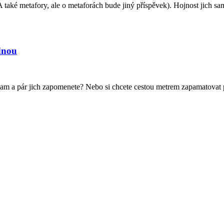
(A také metafory, ale o metaforách bude jiný příspěvek). Hojnost jich 
dnou
znam a pár jich zapomenete? Nebo si chcete cestou metrem zapamatovat p