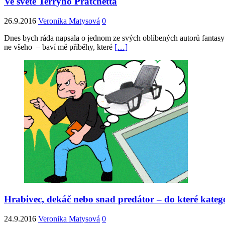
Ve světě Terryho Pratchetta
26.9.2016
Veronika Matysová
0
Dnes bych ráda napsala o jednom ze svých oblíbených autorů fantasy – 
ne všeho – baví mě příběhy, které
[…]
Hrabivec, dekáč nebo snad predátor – do které katego
24.9.2016
Veronika Matysová
0