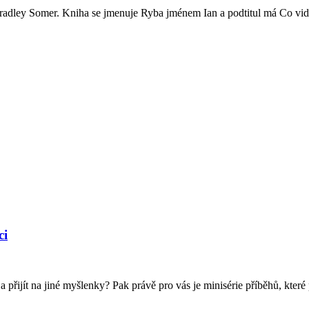
Bradley Somer. Kniha se jmenuje Ryba jménem Ian a podtitul má Co viděl
ci
 a přijít na jiné myšlenky? Pak právě pro vás je minisérie příběhů, kter