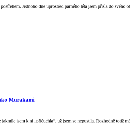
ým postřehem. Jednoho dne uprostřed parného léta jsem přišla do svého 
jako Murakami
jakmile jsem k ní „přičuchla“, už jsem se nepustila. Rozhodně totiž má 