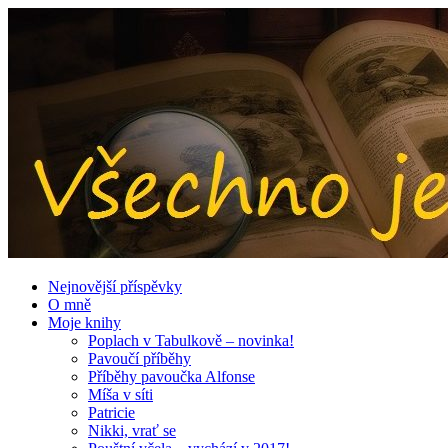
Nejnovější příspěvky
O mně
Moje knihy
Poplach v Tabulkově – novinka!
Pavoučí příběhy
Příběhy pavoučka Alfonse
Míša v síti
Patricie
Nikki, vrať se