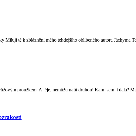
y Miluji tě k zbláznění mého tehdejšího oblíbeného autora Jáchyma Topo
 s růžovým proužkem. A jéje, nemůžu najít druhou! Kam jsem ji dala? Mu
ozrakostí