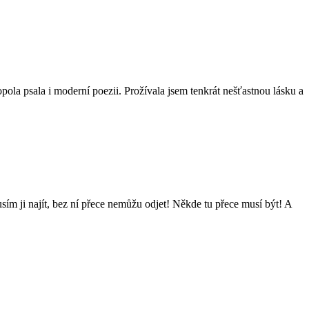
la psala i moderní poezii. Prožívala jsem tenkrát nešťastnou lásku a
sím ji najít, bez ní přece nemůžu odjet! Někde tu přece musí být! A