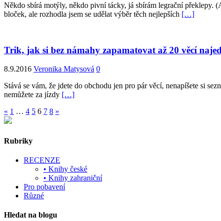
Někdo sbírá motýly, někdo pivní tácky, já sbírám legrační překlepy. 
bloček, ale rozhodla jsem se udělat výběr těch nejlepších
[…]
Trik, jak si bez námahy zapamatovat až 20 věcí naje
8.9.2016
Veronika Matysová
0
Stává se vám, že jdete do obchodu jen pro pár věcí, nenapíšete si se
nemůžete za jízdy
[…]
«
1
…
4
5
6
7
8
»
Rubriky
RECENZE
• Knihy české
• Knihy zahraniční
Pro pobavení
Různé
Hledat na blogu