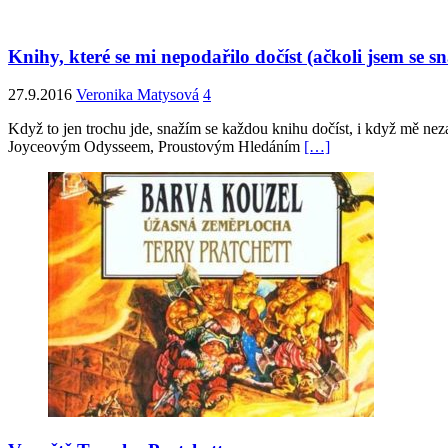
Knihy, které se mi nepodařilo dočíst (ačkoli jsem se sn
27.9.2016
Veronika Matysová
4
Když to jen trochu jde, snažím se každou knihu dočíst, i když mě ne
Joyceovým Odysseem, Proustovým Hledáním
[…]