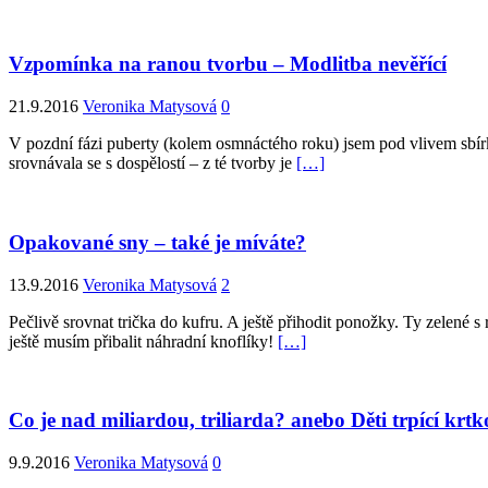
Vzpomínka na ranou tvorbu – Modlitba nevěřící
21.9.2016
Veronika Matysová
0
V pozdní fázi puberty (kolem osmnáctého roku) jsem pod vlivem sbírk
srovnávala se s dospělostí – z té tvorby je
[…]
Opakované sny – také je míváte?
13.9.2016
Veronika Matysová
2
Pečlivě srovnat trička do kufru. A ještě přihodit ponožky. Ty zelené
ještě musím přibalit náhradní knoflíky!
[…]
Co je nad miliardou, triliarda? anebo Děti trpící krtk
9.9.2016
Veronika Matysová
0