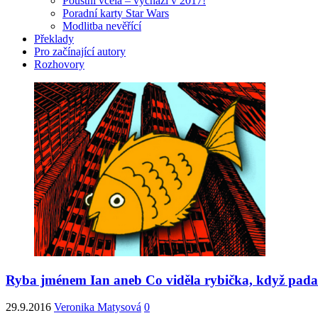
Pouštní včela – vychází v 2017!
Poradní karty Star Wars
Modlitba nevěřící
Překlady
Pro začínající autory
Rozhovory
Ryba jménem Ian aneb Co viděla rybička, když padal
29.9.2016
Veronika Matysová
0