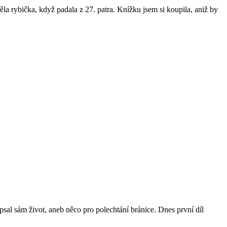
a rybička, když padala z 27. patra. Knížku jsem si koupila, aniž by
é psal sám život, aneb něco pro polechtání bránice. Dnes první díl