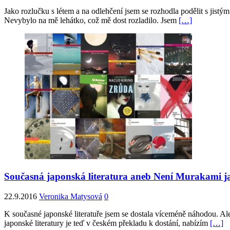
Jako rozlučku s létem a na odlehčení jsem se rozhodla podělit s jist
Nevybylo na mě lehátko, což mě dost rozladilo. Jsem
[…]
Současná japonská literatura aneb Není Murakami 
22.9.2016
Veronika Matysová
0
K současné japonské literatuře jsem se dostala víceméně náhodou. Ale 
japonské literatury je teď v českém překladu k dostání, nabízím
[…]