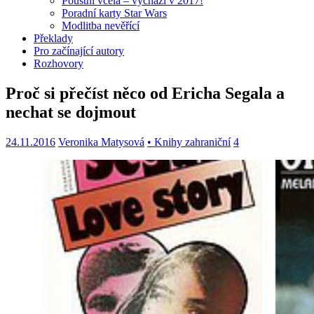
Pouštní včela – vychází v 2017!
Poradní karty Star Wars
Modlitba nevěřící
Překlady
Pro začínající autory
Rozhovory
Proč si přečíst něco od Ericha Segala a
nechat se dojmout
24.11.2016
Veronika Matysová
• Knihy zahraniční
4