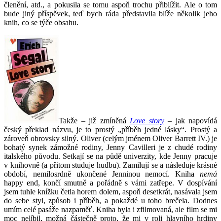
členění, atd., a pokusila se tomu aspoň trochu přiblížit. Ale o tom
bude jiný příspěvek, teď bych ráda představila blíže několik jeho
knih, co se týče obsahu.
Takže – již zmíněná
Love story
– jak napovídá
český překlad názvu, je to prostý „příběh jedné lásky“. Prostý a
zároveň obrovsky silný. Oliver (celým jménem Oliver Barrett IV.) je
bohatý synek zámožné rodiny, Jenny Cavilleri je z chudé rodiny
italského původu. Setkají se na půdě univerzity, kde Jenny pracuje
v knihovně (a přitom studuje hudbu). Zamilují se a následuje krásné
období, nemilosrdně ukončené Jenninou nemocí. Kniha
nemá
happy end, končí smutně a pořádně s vámi zatřepe. V dospívání
jsem tuhle knížku četla horem dolem, aspoň desetkrát, nasávala jsem
do sebe styl, způsob i příběh, a pokaždé u toho brečela. Dodnes
umím celé pasáže nazpaměť. Kniha byla i zfilmovaná, ale film se mi
moc nelíbil, možná částečně proto, že mi v roli hlavního hrdiny