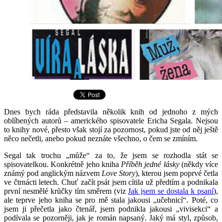
Dnes bych ráda představila několik knih od jednoho z mých
oblíbených autorů – amerického spisovatele Ericha Segala. Nejsou
to knihy nové, přesto však stojí za pozornost, pokud jste od něj ještě
něco nečetli, anebo pokud neznáte všechno, o čem se zmíním.
Segal tak trochu „může“ za to, že jsem se rozhodla stát se
spisovatelkou. Konkrétně jeho kniha
Příběh jedné lásky
(někdy více
známý pod anglickým názvem
Love Story
), kterou jsem poprvé četla
ve čtrnácti letech. Chuť začít psát jsem cítila už předtím a podnikala
první nesmělé krůčky tím směrem (viz
Jak jsem se dostala k psaní
),
ale teprve jeho kniha se pro mě stala jakousi „učebnicí“. Poté, co
jsem ji přečetla jako čtenář, jsem podnikla jakousi „vivisekci“ a
podívala se pozorněji, jak je román napsaný. Jaký má styl, způsob,