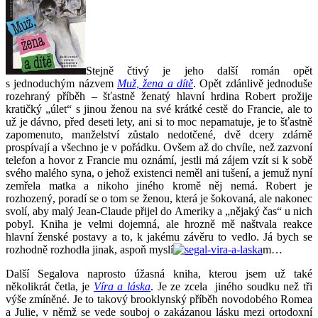
Stejně čtivý je jeho další román opět
s jednoduchým názvem
Muž, žena a dítě
. Opět zdánlivě jednoduše
rozehraný příběh – šťastně ženatý hlavní hrdina Robert prožije
kratičký „úlet“ s jinou ženou na své krátké cestě do Francie, ale to
už je dávno, před deseti lety, ani si to moc nepamatuje, je to šťastně
zapomenuto, manželství zůstalo nedotčené, dvě dcery zdárně
prospívají a všechno je v pořádku. Ovšem až do chvíle, než zazvoní
telefon a hovor z Francie mu oznámí, jestli má zájem vzít si k sobě
svého malého syna, o jehož existenci neměl ani tušení, a jemuž nyní
zemřela matka a nikoho jiného kromě něj nemá. Robert je
rozhozený, poradí se o tom se ženou, která je šokovaná, ale nakonec
svolí, aby malý Jean-Claude přijel do Ameriky a „nějaký čas“ u nich
pobyl. Kniha je velmi dojemná, ale hrozně mě naštvala reakce
hlavní ženské postavy a to, k jakému závěru to vedlo. Já bych se
rozhodně rozhodla jinak, aspoň myslí
m…
Další Segalova naprosto úžasná kniha, kterou jsem už také
několikrát četla, je
Víra a láska
. Je ze zcela jiného soudku než tři
výše zmíněné. Je to takový brooklynský příběh novodobého Romea
a Julie, v němž se vede souboj o zakázanou lásku mezi ortodoxní