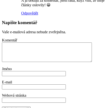
A já děkuju za komentář, jsem ráda, když vím, že moje
články oslovily! 😀
Odpovědět
Napište komentář
Vaše e-mailová adresa nebude zveřejněna.
Komentář
Jméno
E-mail
Webová stránka