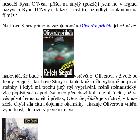
neseděl Ryan O’Neal, přišel mi unylý (později jsem ho v legraci
nazývala Ryan U’Nyly). Takže – číst to, ne odbýt kouknutím na
film! 🙂
Na Love Story přímo navazuje román
Oliverův příběh
, jehož název
napovídá, že bude v
yprávět o Oliverovi v životě po
Jenny. Stejně jako Love Story se tahle knížka čte výborně od první
stránky, i když má trochu jiný styl vyprávění, méně scénáristický,
více popisů scén apod. Zatímco předchozí kniha je plná citu, až ve
vás působí emocionální přetlak,
Oliverův příběh
je střízlivý, v knize
zcela chybí síla citu i dojemné okamžiky, ukazuje Oliverovu vnitřní
vyprahlost, ale rovněž je velmi čtivá.