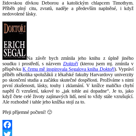
židovskou dívkou Deborou a katolickým chlapcem Timothym.
Příběh plný citu, zvratů, naděje a především naplněné, i když
nedovolené lásky.
Na závěr bych zmínila jeho knihu z úplně jiného
soudku i prostředí, s názvem
Doktoři
(kterou jsem mj. zmínila v
příspěvku
K čemu mě inspirovala Segalova kniha
Doktoři
). Vypráví
příběh několika spolužáků z lékařské fakulty Harvardovy univerzity
po skončení studia a začátku skutečné dospělosti. Prožíváme s nimi
první zkušenosti, lásky, touhy i zklamání. V knížce maličko chybí
napětí či vzrušení, takové to „jak tohle asi dopadne“. Je to, jako
když čtete celé životy zajímavých lidí, není to vždy stále vzrušující.
Ale rozhodně i tahle jeho knížka stojí za to.
Přeji příjemné počtení! 🙂
Facebook