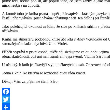
přímé řeči, hodně popisu, ale popisu toho, co jsem zažívala jako ma
nijak neubírá na čtivosti.
A kromě toho je kniha psaná – opět překvapivě – krásným jazykem, po
častěji přichytávám (přistihávám? přistihuji? ach ten češtin) při čtená
Jako polehčující okolnost uvádím, že sice po knihách sahám s předsu
očekávám.
Kniha má atmosféru podobnou knize
Má léta s Andy Warholem
od U
samozřejmě mladá a dychtivá Ultra Violet.
Příběh vypráví v první osobě, takže děj sledujeme celou dobu jejíma
obraz skutečnosti, což ani není záměrem vyprávění). Vidíme Sáru mal
U některých knih je lákavější styl, u některých obsah.
Ta zrzavá
má ob
Jedna z knih, ke kterým se rozhodně budu ráda vracet.
Děkuji Vám za příjemné čtení, Sáro.
Facebook
Twitter