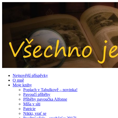
Nejnovější příspěvky
O mně
Moje knihy
Poplach v Tabulkově – novinka!
Pavoučí příběhy
Příběhy pavoučka Alfonse
Míša v síti
Patricie
Nikki, vrať se