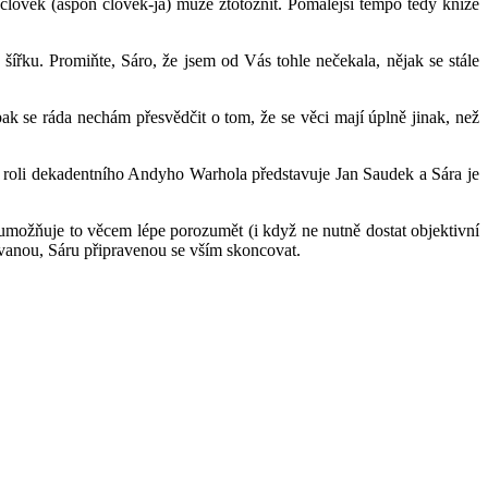
 člověk (aspoň člověk-já) může ztotožnit. Pomalejší tempo tedy knize
šířku. Promiňte, Sáro, že jsem od Vás tohle nečekala, nějak se stále
ak se ráda nechám přesvědčit o tom, že se věci mají úplně jinak, než
e roli dekadentního Andyho Warhola představuje Jan Saudek a Sára je
 umožňuje to věcem lépe porozumět (i když ne nutně dostat objektivní
rvanou, Sáru připravenou se vším skoncovat.