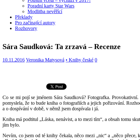
Pouštní včela – vychází v 2017!
Poradní karty Star Wars
Modlitba nevěřící
Překlady
Pro začínající autory
Rozhovory
Sára Saudková: Ta zrzavá – Recenze
10.11.2016
Veronika Matysová
• Knihy české
0
Co se mi pojí se jménem Sára Saudková? Fotografka. Provokativní.
pomyslela, že to bude kniha o fotografiích a jejich pořizování. Ro
a o dospívání v době, v němž jsem dospívala i já.
Kniha má podtitul „Láska, nenávist, a to mezi tím“, a obsah tomu sku
jím bylo.
Nevím, co jsem od té knihy čekala, něco mezi „nic“ a „něco přece, k