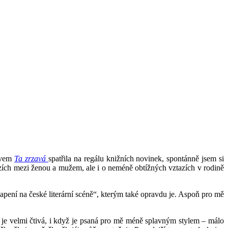
ázvem
Ta zrzavá
spatřila na regálu knižních novinek, spontánně jsem si
zích mezi ženou a mužem, ale i o neméně obtížných vztazích v rodině
apení na české literární scéně“, kterým také opravdu je. Aspoň pro mě
a je velmi čtivá, i když je psaná pro mě méně splavným stylem – málo