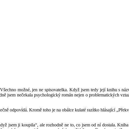
 Všechno možné, jen ne spisovatelka. Když jsem tedy její knihu s n
zhodně jsem nečekala psychologický román nejen o problematických vzta
tečně odpovídá. Kromě toho je na obálce kulaté razítko hlásající „Překv
dyž jsem ji koupila“, ale rozhodně ne to, co jsem od ní dostala. Knih