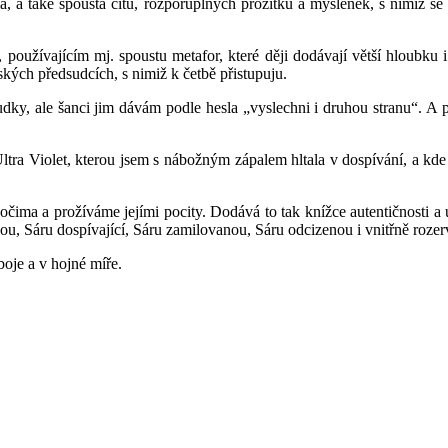
lá, a také spousta citů, rozporuplných prožitků a myšlenek, s nimiž se
užívajícím mj. spoustu metafor, které ději dodávají větší hloubku i 
řských předsudcích, s nimiž k četbě přistupuju.
dky, ale šanci jim dávám podle hesla „vyslechni i druhou stranu“. A p
ltra Violet, kterou jsem s nábožným zápalem hltala v dospívání, a kd
 očima a prožíváme jejími pocity. Dodává to tak knížce autentičnosti a
ou, Sáru dospívající, Sáru zamilovanou, Sáru odcizenou i vnitřně roze
oje a v hojné míře.