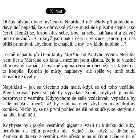
Občas mívám divné myšlenky. Například mě někdy při pohledu na
davy lidí napadá, že z obrovské výšky musí lidé působit stejně jako
červi. Hemží se, lezou přes sebe, jsou na sebe nahňácaní a zjevně
jim to nevadí… Co když jsou pak i červi civilizace, jenom pro nás
příliš primitivní, abychom je chápali, a my je v klidu hubíme…?
To mě napadlo při čtení knihy
Marťan
od Andyho Weira. Nestihla
jsem jít na Marťana do kina a mezitím jsem zjistila, že je to vlastně
zfilmovaný román. Téma mě zajímá (vesmír obecně), a tak jsem si
to koupila. Román je místy napínavý, ale spíše ve mně budil
filosofické úvahy.
Například – jak se všechno zdá malé, když se od toho vzdálíte.
Představovala jsem si, jak by vypadala Země, kdybych ji mohla
pozorovat z vesmíru. Kdybychom se stále vzdalovali, vypadala by
stále menší a menší, až by z ní nakonec zbyl jen malý drobný
korálek. Ničím by se na první pohled nelišil od kuličky, se kterými si
na ulici hrají děti.
Kdybyste byli jakýsi vesmírný gigant a vzali tu kuličku do ruky,
neuvidíte na jejím povrchu nic. Stejně jako když se díváte na
Zeměkouli daleko z vesmíru. Ale přesto je na ní život. Děje se na ní