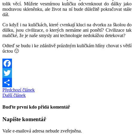
tolik věcí. Můžete vesmírnou kuličku odcvrnknout do dálky jako
modravou skleněnku, ale život na ní bude důležitě pokračovat stále
dál.
Co když i na kuličkách, které cvrnkají kluci na dvorku za školou do
důlku, jsou civilizace, o kterých nemáme ani ponětí? Civilizace tak
maličké, že je naše smysly ani technologie nedokážou detekovat?
Odteď se budu i ke zdánlivě prázdným kuličkám hlíny chovat s větší
úctou 🙂
Facebook
Twitter
Předchozí článek
Share
Další článek
Buďte první kdo přidá komentář
Napište komentář
Vaše e-mailová adresa nebude zveřejněna.