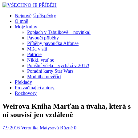
Nejnovější příspěvky
O mně
Moje knihy
Poplach v Tabulkově – novinka!
Pavoučí příběhy
Příběhy pavoučka Alfonse
Míša v síti
Patricie
Nikki, vrať se
Pouštní včela – vychází v 2017!
Poradní karty Star Wars
Modlitba nevěřící
Překlady
Pro začínající autory
Rozhovory
Weirova Kniha Marťan a úvaha, která s
ní souvisí jen vzdáleně
7.9.2016
Veronika Matysová
Různé
0